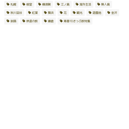
札幌
根室
横須賀
江ノ島
海外生活
無人島
秋川渓谷
紅葉
舞浜
花
観光
遊園地
金沢
釧路
鉄道の旅
鎌倉
青春18きっぷ旅特集