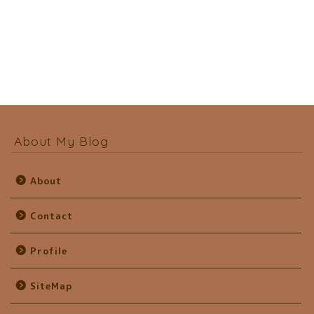
About My Blog
About
Contact
Profile
SiteMap