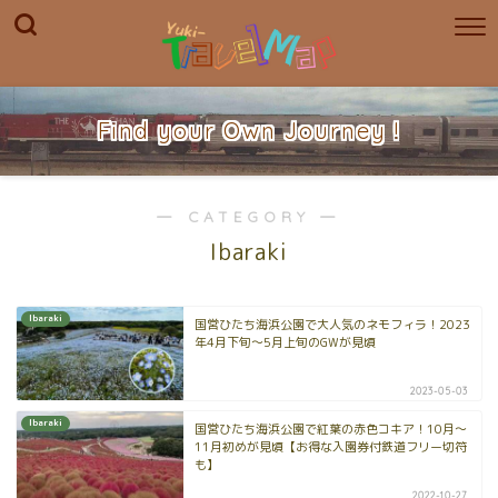
Find your Own Journey !
― CATEGORY ―
Ibaraki
Ibaraki
国営ひたち海浜公園で大人気のネモフィラ！2023
年4月下旬〜5月上旬のGWが見頃
2023-05-03
Ibaraki
国営ひたち海浜公園で紅葉の赤色コキア！10月〜
11月初めが見頃【お得な入園券付鉄道フリー切符
も】
2022-10-27