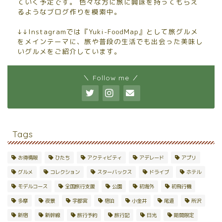
ていく予定です。 色々な方に旅に興味を持ってもらえ
るようなブログ作りを模索中。
↓↓Instagramでは『Yuki-FoodMap』として旅グルメ
をメインテーマに、旅や普段の生活でも出会った美味し
いグルメをご紹介しています。
＼ Follow me ／
Tags
お得情報
ひたち
アクティビティ
アデレード
アプリ
グルメ
コレクション
スターバックス
ドライブ
ホテル
モデルコース
全国旅行支援
公園
初海外
初飛行機
多摩
夜景
宇都宮
宿泊
小金井
尾道
所沢
新宿
新幹線
旅行予約
旅行記
日光
期間限定