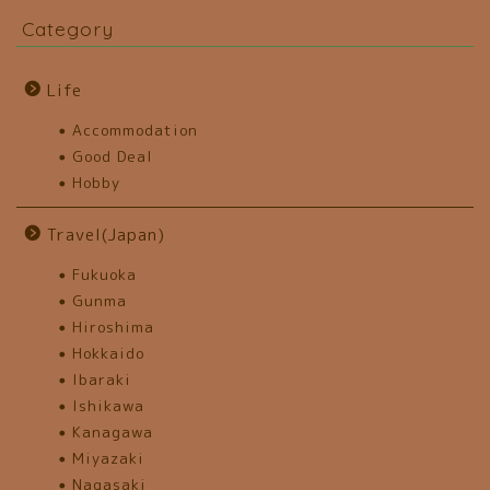
Category
Life
Accommodation
Good Deal
Hobby
Travel(Japan)
Fukuoka
Gunma
Hiroshima
Hokkaido
Ibaraki
Ishikawa
Kanagawa
Miyazaki
Nagasaki