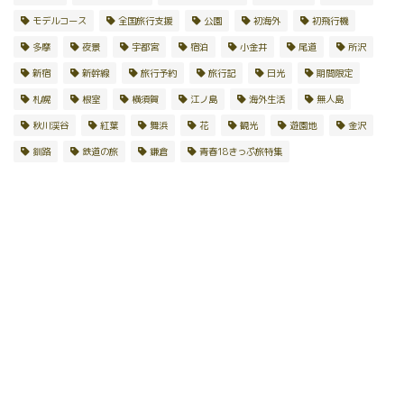
モデルコース
全国旅行支援
公園
初海外
初飛行機
多摩
夜景
宇都宮
宿泊
小金井
尾道
所沢
新宿
新幹線
旅行予約
旅行記
日光
期間限定
札幌
根室
横須賀
江ノ島
海外生活
無人島
秋川渓谷
紅葉
舞浜
花
観光
遊園地
金沢
釧路
鉄道の旅
鎌倉
青春18きっぷ旅特集