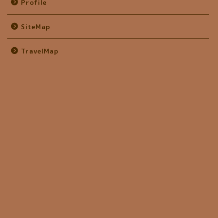
Profile
SiteMap
TravelMap