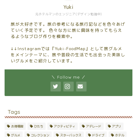
Yuki
元ホテルマンのエンジニア(デザイン勉強中)
旅が大好きです。旅の参考になる旅行記などを色々あげ
ていく予定です。 色々な方に旅に興味を持ってもらえ
るようなブログ作りを模索中。
↓↓Instagramでは『Yuki-FoodMap』として旅グルメ
をメインテーマに、旅や普段の生活でも出会った美味し
いグルメをご紹介しています。
＼ Follow me ／
Tags
お得情報
ひたち
アクティビティ
アデレード
アプリ
グルメ
コレクション
スターバックス
ドライブ
ホテル