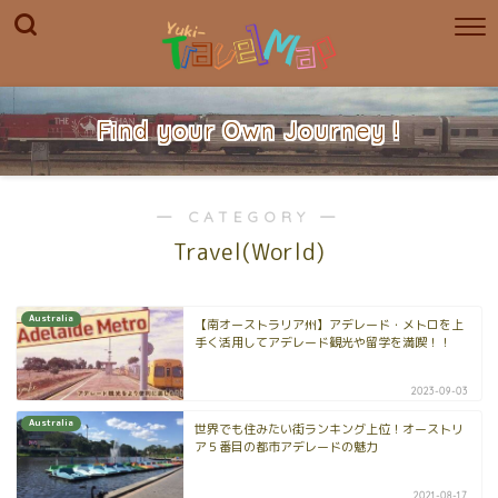
Find your Own Journey !
― CATEGORY ―
Travel(World)
Australia
【南オーストラリア州】アデレード・メトロを上
手く活用してアデレード観光や留学を満喫！！
2023-09-03
Australia
世界でも住みたい街ランキング上位！オーストリ
ア５番目の都市アデレードの魅力
2021-08-17