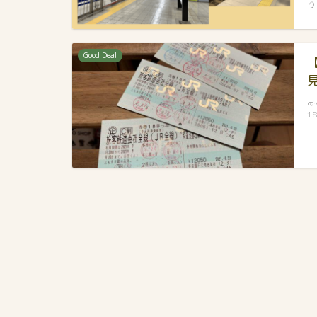
り
Good Deal
み
1