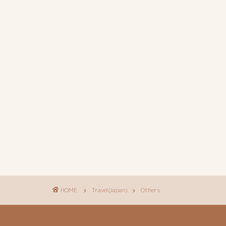
HOME
Travel(Japan)
Others