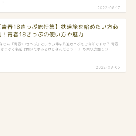
 …
2022-08-17
【青春18きっぷ旅特集】鉄道旅を始めたい方必
見！青春18きっぷの使い方や魅力
なさん『青春18きっぷ』というお得な鉄道きっぷをご存知ですか？ 青春
8きっぷて名前は聞いた事あるけどなんだろう？ JRが乗り放題ての …
2022-08-03