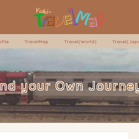
ofile
TravelMap
Travel(World)
Travel(Jap
ind your Own Journey