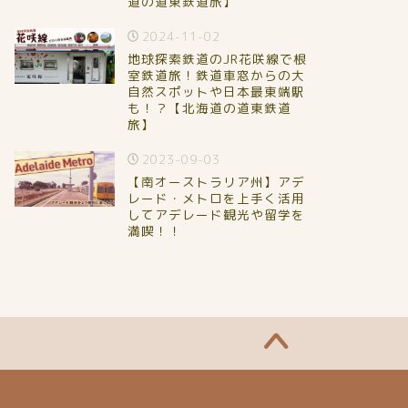
道の道東鉄道旅】
2024-11-02
地球探索鉄道のJR花咲線で根
室鉄道旅！鉄道車窓からの大
自然スポットや日本最東端駅
も！？【北海道の道東鉄道
旅】
2023-09-03
【南オーストラリア州】アデ
レード・メトロを上手く活用
してアデレード観光や留学を
満喫！！