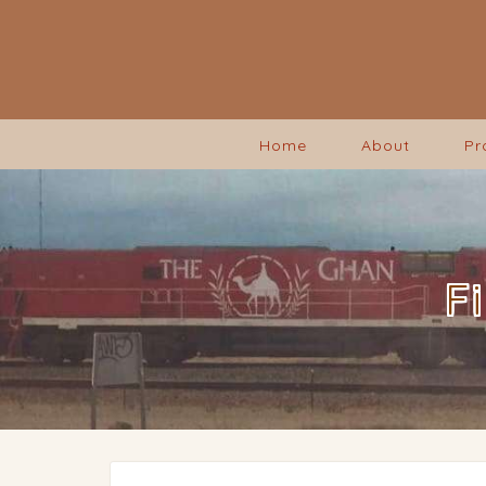
Home
About
Pr
F