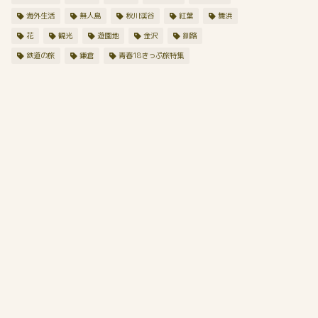
海外生活
無人島
秋川渓谷
紅葉
舞浜
花
観光
遊園地
金沢
釧路
鉄道の旅
鎌倉
青春18きっぷ旅特集