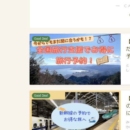
― C
Good Deal
と
し
Good Deal
み
か