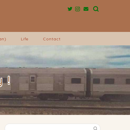
an)
Life
Contact
 !