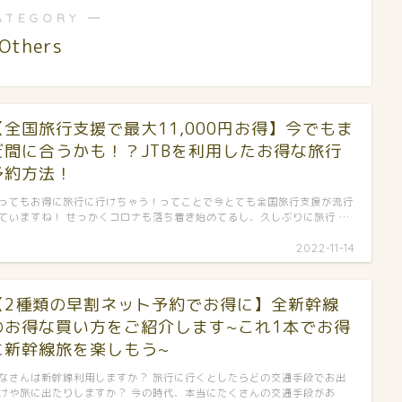
ATEGORY ―
Others
【全国旅行支援で最大11,000円お得】今でもま
だ間に合うかも！？JTBを利用したお得な旅行
予約方法！
ってもお得に旅行に行けちゃう！ってことで今とても全国旅行支援が流行
ていますね！ せっかくコロナも落ち着き始めてるし、久しぶりに旅行 …
2022-11-14
【2種類の早割ネット予約でお得に】全新幹線
のお得な買い方をご紹介します~これ1本でお得
に新幹線旅を楽しもう~
なさんは新幹線利用しますか？ 旅行に行くとしたらどの交通手段でお出
けや旅に出たりしますか？ 今の時代、本当にたくさんの交通手段があ