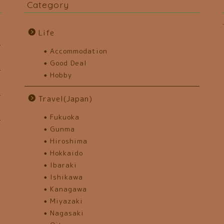
Category
Life
Accommodation
Good Deal
Hobby
Travel(Japan)
Fukuoka
Gunma
Hiroshima
Hokkaido
Ibaraki
Ishikawa
Kanagawa
Miyazaki
Nagasaki