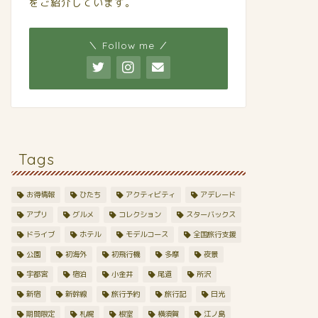
をご紹介しています。
＼ Follow me ／
Tags
お得情報
ひたち
アクティビティ
アデレード
アプリ
グルメ
コレクション
スターバックス
ドライブ
ホテル
モデルコース
全国旅行支援
公園
初海外
初飛行機
多摩
夜景
宇都宮
宿泊
小金井
尾道
所沢
新宿
新幹線
旅行予約
旅行記
日光
期間限定
札幌
根室
横須賀
江ノ島