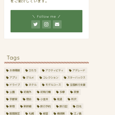
をご紹介しています。
＼ Follow me ／
Tags
お得情報
ひたち
アクティビティ
アデレード
アプリ
グルメ
コレクション
スターバックス
ドライブ
ホテル
モデルコース
全国旅行支援
公園
初海外
初飛行機
多摩
夜景
宇都宮
宿泊
小金井
尾道
所沢
新宿
新幹線
旅行予約
旅行記
日光
期間限定
札幌
根室
横須賀
江ノ島