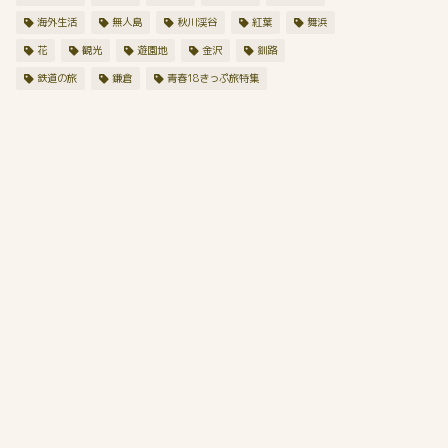
海外生活
無人島
秋川渓谷
紅葉
舞浜
花
観光
遊園地
金沢
釧路
鉄道の旅
鎌倉
青春18きっぷ旅特集