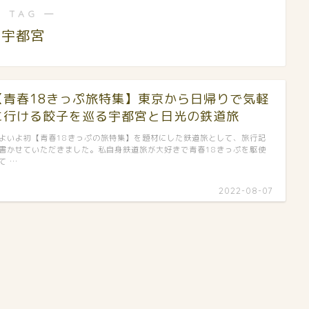
 TAG ―
宇都宮
【青春18きっぷ旅特集】東京から日帰りで気軽
に行ける餃子を巡る宇都宮と日光の鉄道旅
よいよ初【青春18きっぷの旅特集】を題材にした鉄道旅として、旅行記
書かせていただきました。私自身鉄道旅が大好きで青春18きっぷを駆使
て …
2022-08-07