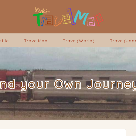
ofile
TravelMap
Travel(World)
Travel(Jap
ind your Own Journey