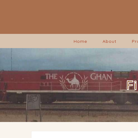
Home
About
Pr
F