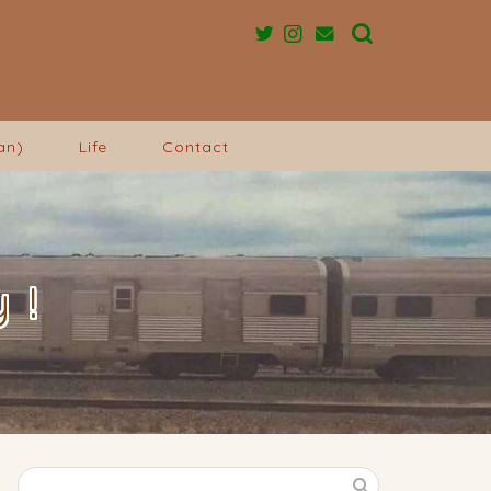
an)
Life
Contact
 !