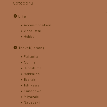
Category
Life
Accommodation
Good Deal
Hobby
Travel(Japan)
Fukuoka
Gunma
Hiroshima
Hokkaido
Ibaraki
Ishikawa
Kanagawa
Miyazaki
Nagasaki