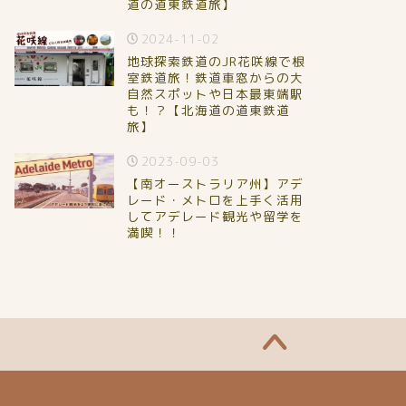
道の道東鉄道旅】
2024-11-02
地球探索鉄道のJR花咲線で根
室鉄道旅！鉄道車窓からの大
自然スポットや日本最東端駅
も！？【北海道の道東鉄道
旅】
2023-09-03
【南オーストラリア州】アデ
レード・メトロを上手く活用
してアデレード観光や留学を
満喫！！