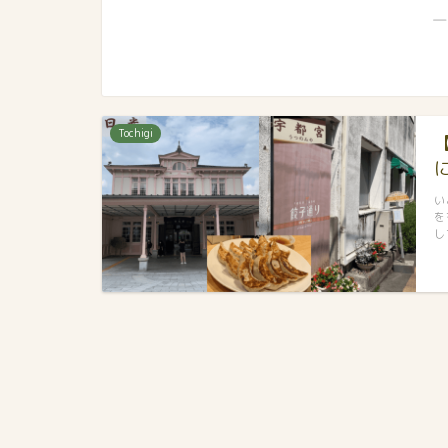
―
Tochigi
い
を
し