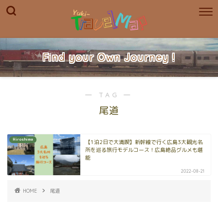
Find your Own Journey !
― TAG ―
尾道
Hiroshima
【1泊2日で大満喫】新幹線で行く広島3大観光名
所を巡る旅行モデルコース！広島絶品グルメも堪
能
2022-08-21
HOME
尾道