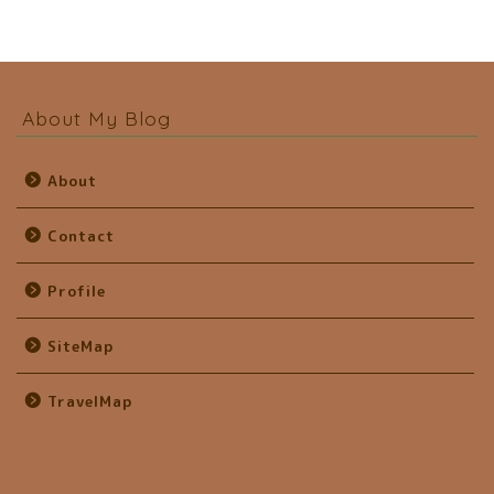
About My Blog
About
Contact
Profile
SiteMap
TravelMap