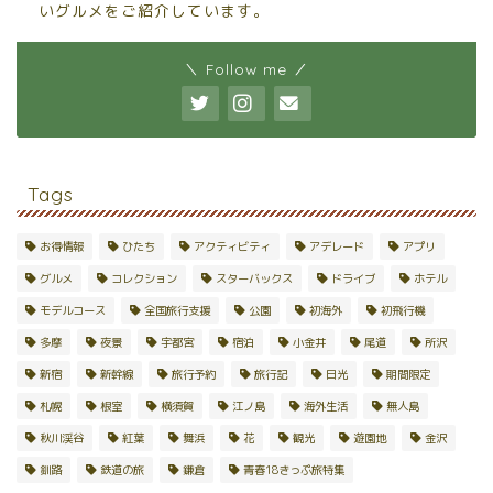
いグルメをご紹介しています。
＼ Follow me ／
Tags
お得情報
ひたち
アクティビティ
アデレード
アプリ
グルメ
コレクション
スターバックス
ドライブ
ホテル
モデルコース
全国旅行支援
公園
初海外
初飛行機
多摩
夜景
宇都宮
宿泊
小金井
尾道
所沢
新宿
新幹線
旅行予約
旅行記
日光
期間限定
札幌
根室
横須賀
江ノ島
海外生活
無人島
秋川渓谷
紅葉
舞浜
花
観光
遊園地
金沢
釧路
鉄道の旅
鎌倉
青春18きっぷ旅特集