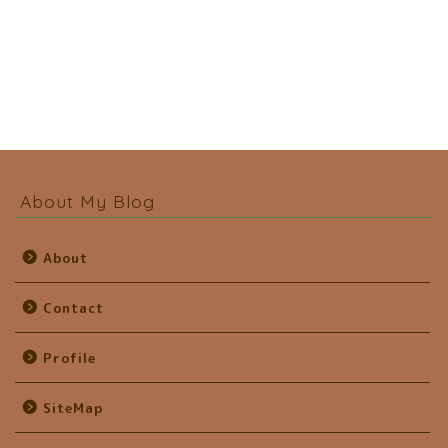
About My Blog
About
Contact
Profile
SiteMap