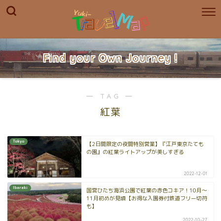
Find your Own Journey !
― TAG ―
紅葉
Tokyo
【2日間限定の夜間特別営業】『江戸東京たても
の園』の紅葉ライトアップが美しすぎる
2022-12-01
Ibaraki
国営ひたち海浜公園で紅葉の赤色コキア！10月〜
11月初めが見頃【お得な入園券付鉄道フリー切符
も】
2022-10-27