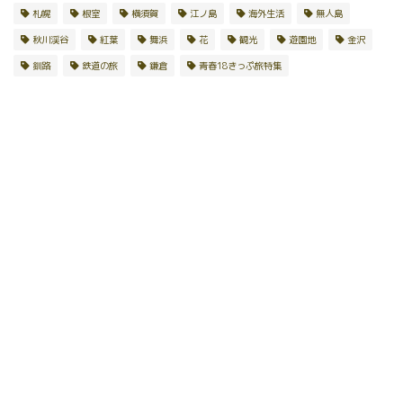
札幌
根室
横須賀
江ノ島
海外生活
無人島
秋川渓谷
紅葉
舞浜
花
観光
遊園地
金沢
釧路
鉄道の旅
鎌倉
青春18きっぷ旅特集