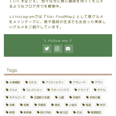
ていく予定です。 色々な方に旅に興味を持ってもらえ
るようなブログ作りを模索中。
↓↓Instagramでは『Yuki-FoodMap』として旅グルメ
をメインテーマに、旅や普段の生活でも出会った美味し
いグルメをご紹介しています。
＼ Follow me ／
Tags
お得情報
ひたち
アクティビティ
アデレード
アプリ
グルメ
コレクション
スターバックス
ドライブ
ホテル
モデルコース
全国旅行支援
公園
初海外
初飛行機
多摩
夜景
宇都宮
宿泊
小金井
尾道
所沢
新宿
新幹線
旅行予約
旅行記
日光
期間限定