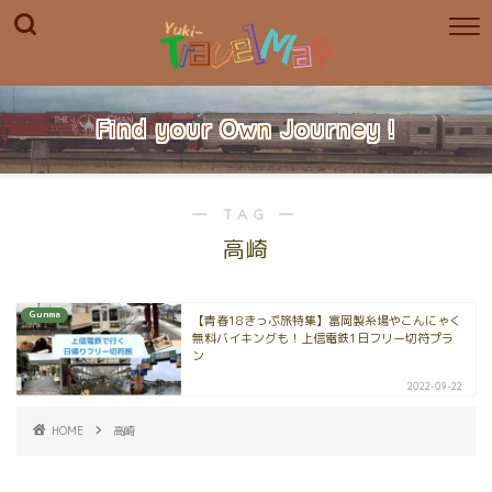
Find your Own Journey !
― TAG ―
高崎
Gunma
【青春18きっぷ旅特集】富岡製糸場やこんにゃく
無料バイキングも！上信電鉄1日フリー切符プラ
ン
2022-09-22
HOME
高崎