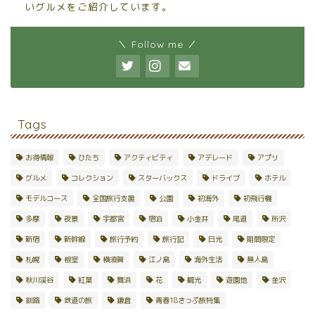
いグルメをご紹介しています。
＼ Follow me ／
Tags
お得情報
ひたち
アクティビティ
アデレード
アプリ
グルメ
コレクション
スターバックス
ドライブ
ホテル
モデルコース
全国旅行支援
公園
初海外
初飛行機
多摩
夜景
宇都宮
宿泊
小金井
尾道
所沢
新宿
新幹線
旅行予約
旅行記
日光
期間限定
札幌
根室
横須賀
江ノ島
海外生活
無人島
秋川渓谷
紅葉
舞浜
花
観光
遊園地
金沢
釧路
鉄道の旅
鎌倉
青春18きっぷ旅特集