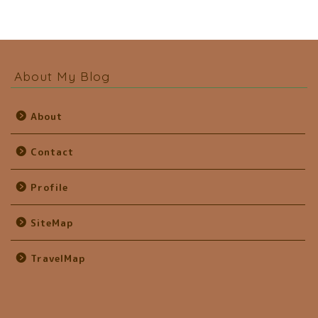
About My Blog
About
Contact
Profile
SiteMap
TravelMap