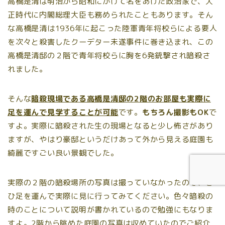
高橋是清は明治から昭和にかけて名をあげた政治家で、大
正時代に内閣総理大臣も務められたこともあります。そん
な高橋是清は1936年に起こった陸軍青年将校らによる要人
を次々と殺害したクーデター未遂事件に巻き込まれ、この
高橋是清邸の２階で青年将校らに胸を6発銃撃され暗殺さ
れました。
そんな
暗殺現場である高橋是清邸の2階のお部屋も実際に
足を運んで見学することが可能
です。
もちろん撮影もOK
で
すよ。実際に暗殺された生の現場となると少し怖さがあり
ますが、やはり豪邸というだけあって外から見える庭園も
綺麗ですごい良い景観でした。
実際の２階の暗殺場所の写真は撮っていなかったので、ぜ
ひ足を運んで実際に見に行ってみてください。色々暗殺の
時のことについて説明が書かれているので勉強にもなりま
すよ。2階から眺めた庭園の写真は収めていたのでご紹介